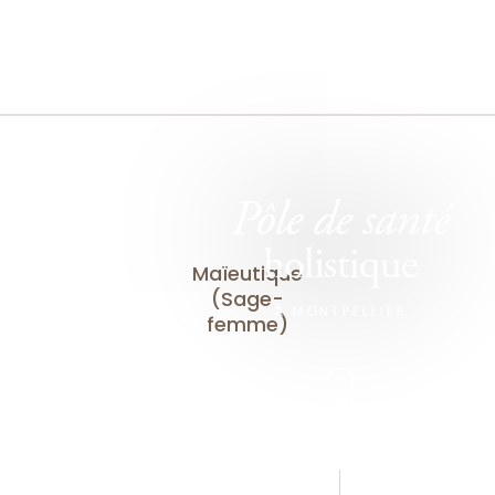
Pôle de santé
holistique
Maïeutique
(Sage-
À MONTPELLIER
femme)