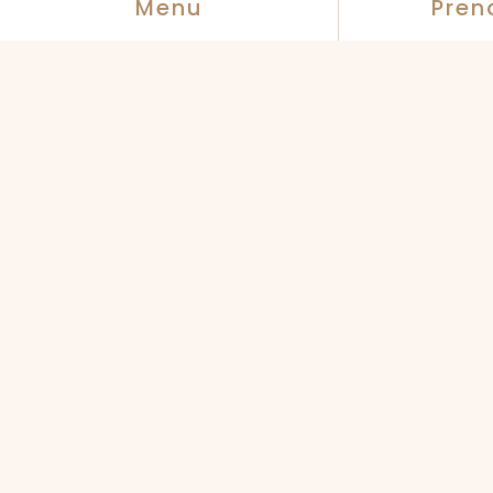
Menu
Pren
Podologie &
Posturologie